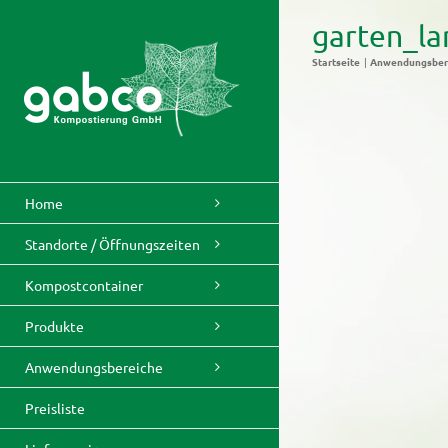
Skip
garten_la
to
content
Startseite
Anwendungsber
Home
Standorte / Öffnungszeiten
Kompostcontainer
Produkte
Anwendungsbereiche
Preisliste