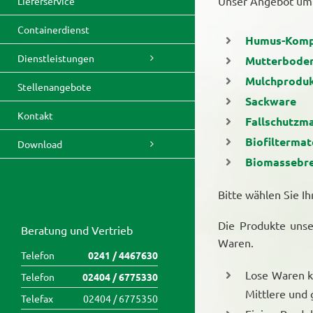
Unser Angebot umf
Lieferservice
Containerdienst
Humus-Komp
Dienstleistungen
Mutterboden
Mulchprodu
Stellenangebote
Sackware
Kontakt
Fallschutzma
Biofiltermat
Download
Biomassebre
Bitte wählen Sie I
Die Produkte unse
Beratung und Vertrieb
Waren.
Telefon
0241 / 4467630
Lose Waren kö
Telefon
02404 / 6775330
Mittlere und 
Telefax
02404 / 6775350