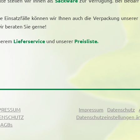
te stellen wir Ihnen als
Sackware
zur Verfügung. Bei Bedarf
e Einsatzfälle können wir Ihnen auch die Verpackung unserer
wir beraten Sie gerne!
nserem
Lieferservice
und unserer
Preisliste.
PRESSUM
Impressum
Datenschutz
ENSCHUTZ
Datenschutzeinstellungen ä
AGBs