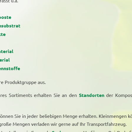
asst u.a.
oste
substrat
kte
terial
erial
nnstoffe
hre Produktgruppe aus.
res Sortiments erhalten Sie an den
Standorten
der Kompost
nnen Sie in jeder beliebigen Menge erhalten. Kleinmengen kön
große Mengen verladen wir gerne auf Ihr Transportfahrzeug.