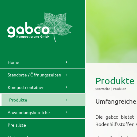
Skip
to
content
Home
Standorte / Öffnungszeiten
Produkte
Kompostcontainer
Startseite
Produkte
Produkte
Umfangreiche
Anwendungsbereiche
Die gabco bietet
Bodenhilfsstoffen 
Preisliste