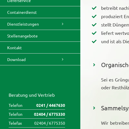
Lieferservice
betreibt nach
Containerdienst
produziert En
Dienstleistungen
stellt Düngem
liefert wert
Stellenangebote
und ist als Di
Kontakt
Download
Organisch
Sei es Grüng
oder Resthöl
Beratung und Vertrieb
Telefon
0241 / 4467630
Sammelsy
Telefon
02404 / 6775330
Wir betreibe
Telefax
02404 / 6775350