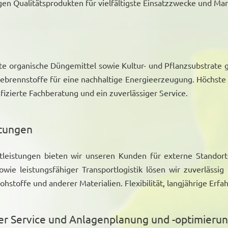
en Qualitätsprodukten für vielfältigste Einsatzzwecke und Ma
te organische Düngemittel sowie Kultur- und Pflanzsubstrat
ebrennstoffe für eine nachhaltige Energieerzeugung. Höchste P
ifizierte Fachberatung und ein zuverlässiger Service.
stungen
tleistungen bieten wir unseren Kunden für externe Stando
owie leistungsfähiger Transportlogistik lösen wir zuverlässi
ohstoffe und anderer Materialien. Flexibilität, langjährige Erf
er Service und Anlagenplanung und -optimieru