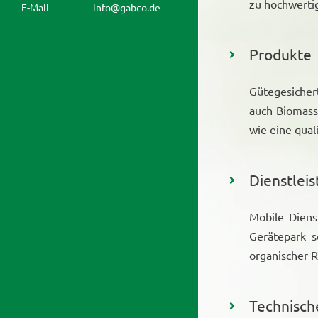
zu hochwertig
E-Mail
info@gabco.de
Produkte
Gütegesicher
auch Biomass
wie eine qual
Dienstlei
Mobile Diens
Gerätepark s
organischer R
Technisch