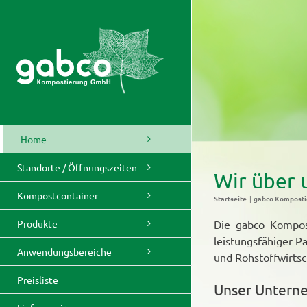
Skip
to
content
Home
Standorte / Öffnungszeiten
Wir über 
Kompostcontainer
Startseite
gabco Kompost
Produkte
Die gabco Kompos
leistungsfähiger Pa
Anwendungsbereiche
und Rohstoffwirtsc
Preisliste
Unser Untern