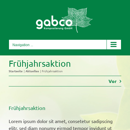
Skip
to
content
Navigation ...
Frühjahrsaktion
Startseite
Aktuelles
Frühjahrsaktion
Vor
Frühjahrsaktion
Lorem ipsum dolor sit amet, consetetur sadipscing
elitr, sed diam nonumy eirmod tempor invidunt ut