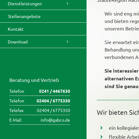
Dienstleistungen
Wir sind eng m
Stellenangebote
und bieten rege
unserem Betrie
Kontakt
Download
Sie erwartet ein
Behandlung und
verbundenen Ar
Sie interessie
alternativen 
Beratung und Vertrieb
sind Sie genau 
Telefon
0241 / 4467630
Telefon
02404 / 6775330
Telefax
02404 / 6775350
Wir bieten Sic
E-Mail
info@gabco.de
ein kollegial
flexible Arb