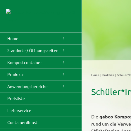
Skip
to
content
Home
Standorte / Öffnungszeiten
Kompostcontainer
Produkte
Home
Praktika
Schüler*I
Anwendungsbereiche
Schüler*I
Preisliste
Lieferservice
Die
gabco Kompo
Containerdienst
rund um die Verwe
StädteRegion Aach