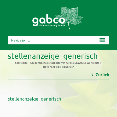
Skip
to
content
Navigation ...
stellenanzeige_generisch
Startseite
Studentische Mitarbeiter*In für die LKW/KFZ-Werkstatt
stellenanzeige_generisch
Zurück
stellenanzeige_generisch