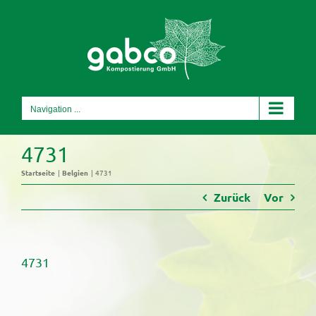
Skip
to
content
Navigation ...
4731
Startseite
Belgien
4731
Zurück
Vor
4731